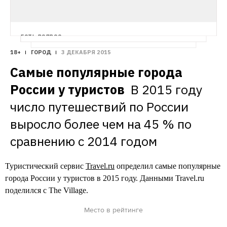
ветхий ДК превратят в культурную Мекку
ЕСТЬ ВОПРОС
Почему в квартире не работает мобильная 
18+
ГОРОД
3 ДЕКАБРЯ 2015
связь?
Редакция The Village продолжает 
Самые популярные города 
с помощью экспертов отвечать на самые 
странные вопросы о жизни, которыми 
России у туристов 
В 2015 году 
задаются горожане
число путешествий по России 
выросло более чем на 45 % по 
сравнению с 2014 годом
Туристический сервис
Travel.ru
определил самые популярные
города России у туристов в 2015 году. Данными Travel.ru
поделился с The Village.
Место в рейтинге