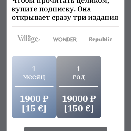
Чтобы прочитать целиком,
купите подписку. Она
открывает сразу три издания
1
1
месяц
год
1900 ₽
19000 ₽
[15 €]
[150 €]