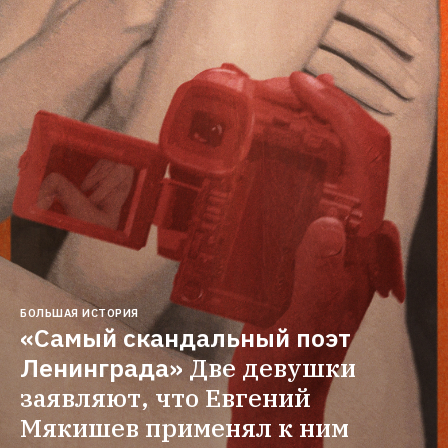
БОЛЬШАЯ ИСТОРИЯ
«Самый скандальный поэт 
Ленинграда»
Две девушки 
заявляют, что Евгений 
Мякишев применял к ним 