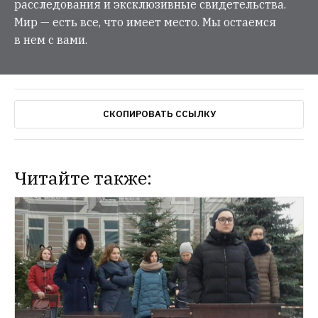
расследования и эксклюзивные свидетельства.
Мир — есть все, что имеет место. Мы остаемся
в нем с вами.
СКОПИРОВАТЬ ССЫЛКУ
Читайте также:
WEEKEND
Чем заняться на Новый год в парках
Московские парки поделились 
праздничной программой
ОБРАЗОВАНИЕ
Родители добились отмены курса по 