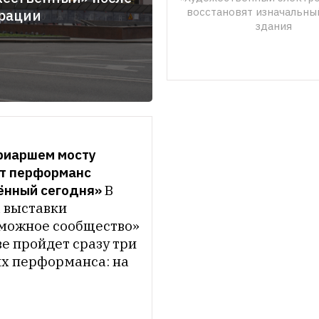
восстановят изначальный
рации
здания
риаршем мосту 
т перформанс 
нный сегодня»
В 
 выставки 
можное сообщество» 
е пройдет сразу три 
х перформанса: на 
ршем мосту, на 
 гостиницы «Пекин» 
отеатра 