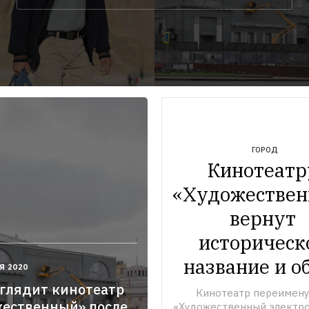
ГОРОД
Кинотеатру
«Художествен
вернут 
историческо
название и о
Я 2020
глядит кинотеатр
:28.000+03:00
Кинотеатр переименую
ественный» после
«Художественный электрот