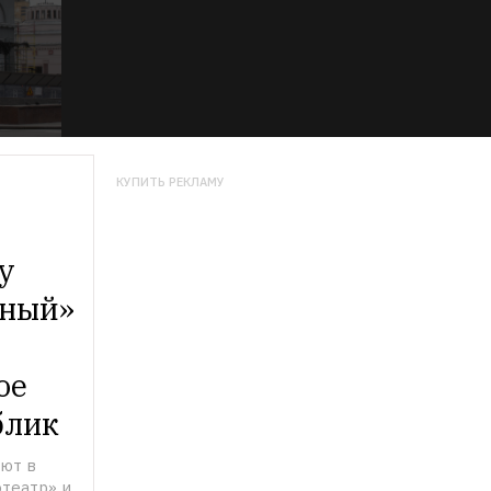
КУПИТЬ РЕКЛАМУ
 
ный» 
е 
блик
т в 
еатр» и 