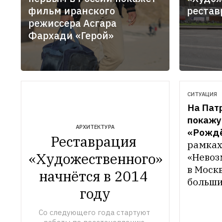
фильм иранского
рестав
режиссера Асгара
Фархади «Герой»
СИТУАЦИЯ
На Пат
покажу
АРХИТЕКТУРА
«Рождё
Реставрация 
рамках
«Художественного» 
«Невоз
в Москв
начнётся в 2014 
больши
году
Патриа
фасаде
Со следующего года стартуют 
и у кин