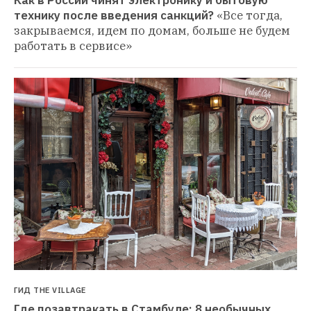
Как в России чинят электронику и бытовую 
технику после введения санкций?
«Все тогда, 
закрываемся, идем по домам, больше не будем 
работать в сервисе»
ГИД THE VILLAGE
Где позавтракать в Стамбуле: 8 необычных 