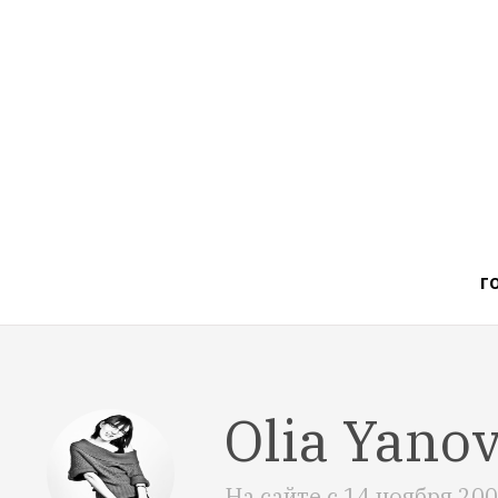
Г
Olia Yano
На сайте с
14 ноября 20