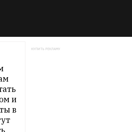
КУПИТЬ РЕКЛАМУ
 
м 
ать 
м и 
ы в 
ут 
ть