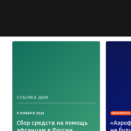
ССЫЛКА ДНЯ
2021-
2021-
9 НОЯБРЯ 2021
ОБНОВЛЕНО
11-
08-
Сбор средств на помощь
«Аэроф
09T15:03:54.000+03:00
16T16:59
афганцам в России
не буд