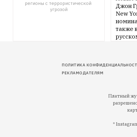
регионы с террористической 
Джон Г
угрозой
New Yor
номинан
также 
русском
Биргер 
Village
важных
ПОЛИТИКА КОНФИДЕНЦИАЛЬНОС
РЕКЛАМОДАТЕЛЯМ
Платный жур
разрешено
кар
* Instagr