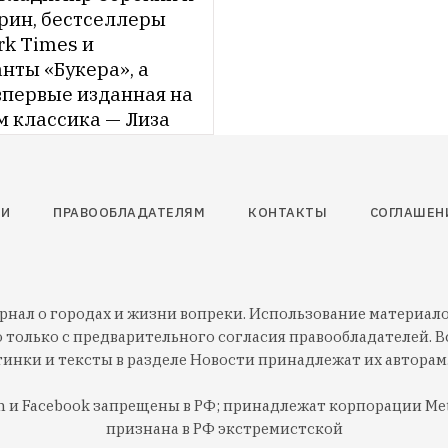
рин, бестселлеры 
k Times и 
ты «Букера», а 
впервые изданная на 
 классика — Лиза 
по просьбе The 
 выбрала десять 
 книг осени.
ТИ
ПРАВООБЛАДАТЕЛЯМ
КОНТАКТЫ
СОГЛАШЕН
нал о городах и жизни вопреки. Использование материалов
 только с предварительного согласия правообладателей. Вс
тинки и тексты в разделе Новости принадлежат их авторам
am и Facebook запрещены в РФ; принадлежат корпорации Met
признана в РФ экстремистской