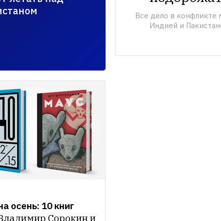
истаном
Все дело в конфликте 
Индией и Пакиста
а осень: 10 книг
Владимир Сорокин и 