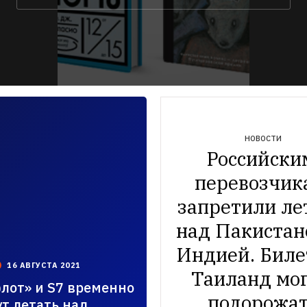
НОВОСТИ
Российским
перевозчика
запретили лет
над Пакистано
Индией. Билет
16 АВГУСТА 2021
Таиланд мог
лот» и S7 временно
:33.000+03:00
подорожа
ут летать над