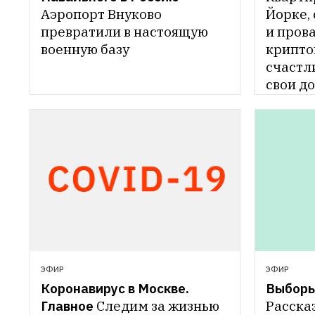
Аэропорт Внуково 
Йорке, 
превратили в настоящую 
и пров
военную базу
криптоп
счастл
свои д
ЭФИР
ЭФИР
Коронавирус в Москве. 
Выборы
Главное
Следим за жизнью 
Рассказ