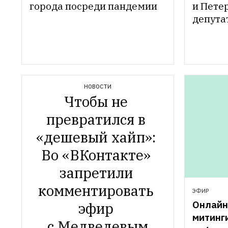
города посреди пандемии
и Пете
депутат
НОВОСТИ
Чтобы не 
превратился в 
«дешевый хайп»: 
Во «ВКонтакте» 
запретили 
комментировать 
ЭФИР
Онлайн:
эфир 
митинги
с Медведевым