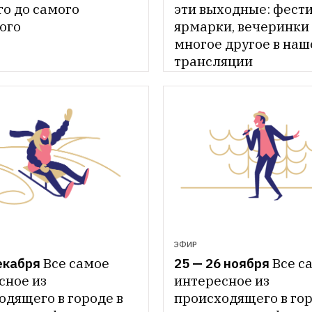
о до самого 
эти выходные: фести
ого
ярмарки, вечеринки 
многое другое в наш
трансляции
ЭФИР
екабря
Все самое 
25 — 26 ноября
Все са
ное из 
интересное из 
дящего в городе в 
происходящего в горо