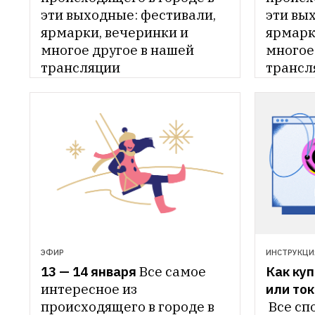
эти выходные: фестивали, 
эти вых
ярмарки, вечеринки и 
ярмарки
многое другое в нашей 
многое 
трансляции
трансл
ЭФИР
ИНСТРУКЦИ
13 — 14 января
Все самое 
Как куп
интересное из 
происходящего в городе в 
Все сп