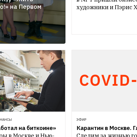
о!» на Первом
художники и Пэрис 
ЭФИР
ИНАНСЫ
Карантин в Москве. 
аботал на биткоине»
Следим за жизнью го
ры в Москве и Нью-