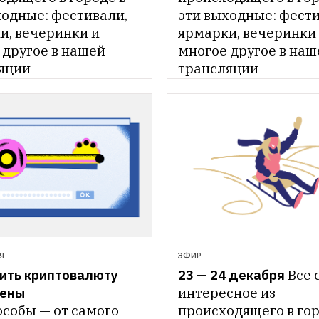
одные: фестивали, 
эти выходные: фести
, вечеринки и 
ярмарки, вечеринки 
другое в нашей 
многое другое в наш
яции
трансляции
Я
ЭФИР
ить криптовалюту 
23 — 24 декабря
Все 
интересное из 
особы — от самого 
происходящего в горо