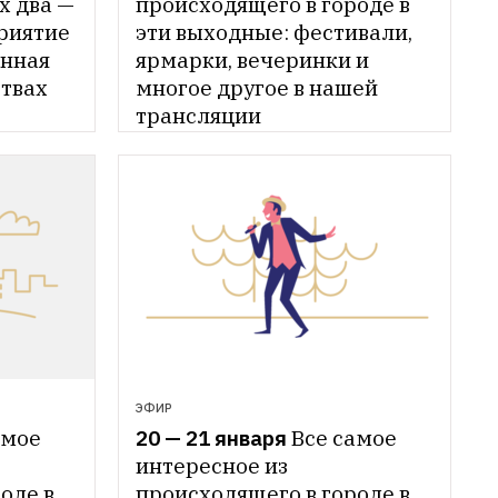
х два — 
происходящего в городе в 
иятие 
эти выходные: фестивали, 
нная 
ярмарки, вечеринки и 
твах 
многое другое в нашей 
трансляции
ЭФИР
мое 
20 — 21 января
Все самое 
интересное из 
де в 
происходящего в городе в 