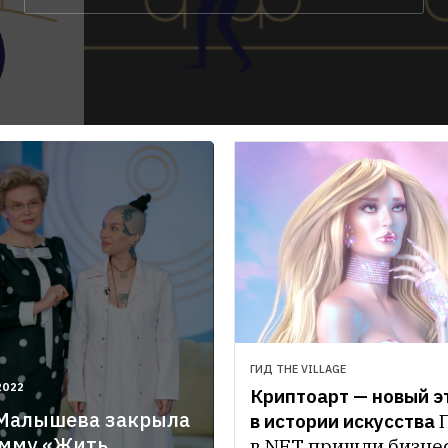
ГИД THE VILLAGE
2022
Криптоарт — новый эт
 Малышева закрыла
в истории искусства
:17.000+03:00
амму «Жить
в NFT пришли бизнес