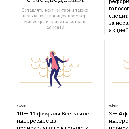
реформ
голосо
Оставлять комментарии также 
следит 
нельзя на страницах премьер-
министра и правительства в 
за нес
соцсети
акцией
в цент
ЭФИР
ЭФИР
10 — 11 февраля
Все самое 
3 — 4 ф
интересное из 
интерес
происходящего в городе в 
происхо