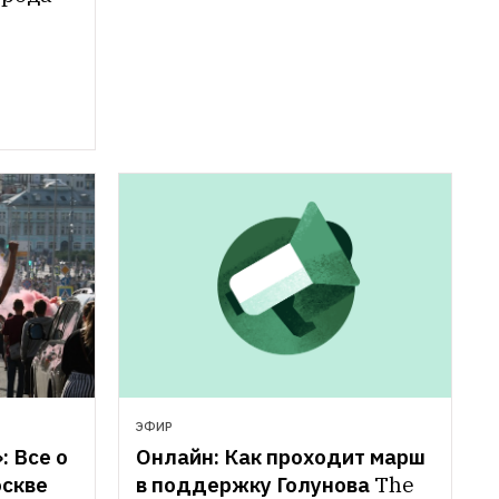
ЭФИР
 Все о 
Онлайн: Как проходит марш 
оскве
в поддержку Голунова
The 