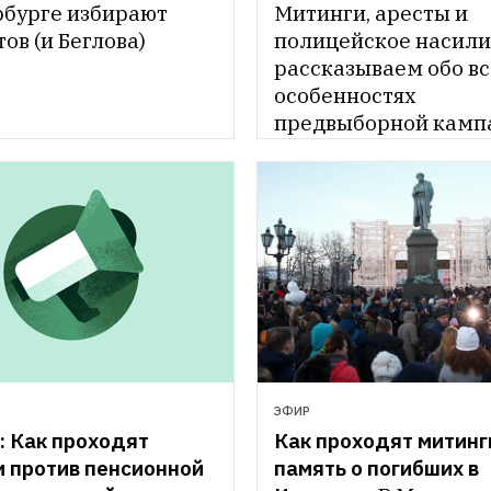
Митинги, аресты и 
рбурге избирают 
полицейское насилие
ов (и Беглова)
рассказываем обо вс
особенностях 
предвыборной кампа
Москве
ЭФИР
Как проходят митинги
 Как проходят 
память о погибших в 
 против пенсионной 