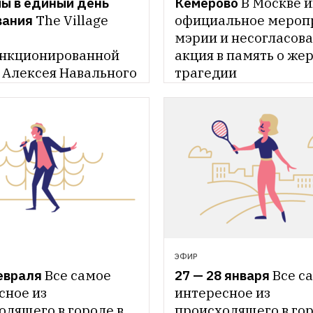
Кемерово
В Москве и
ы в единый день 
официальное меропр
вания
The Village 
мэрии и несогласова
акция в память о жер
анкционированной 
трагедии
 Алексея Навального 
ре столицы
ЭФИР
евраля
Все самое 
27 — 28 января
Все са
ное из 
интересное из 
дящего в городе в 
происходящего в горо