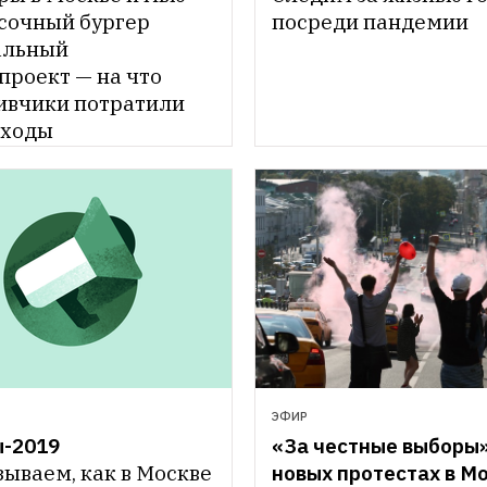
посреди пандемии
сочный бургер 
альный 
роект — на что 
ивчики потратили 
оходы
ЭФИР
«За честные выборы»:
-2019
новых протестах в М
ываем, как в Москве 