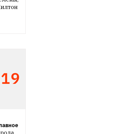
Хилтон 
Главное
рода 