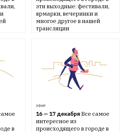
вали, 
эти выходные: фестивали, 
и 
ярмарки, вечеринки и 
ей 
многое другое в нашей 
трансляции
ЭФИР
самое 
16 — 17 декабря
Все самое 
интересное из 
де в 
происходящего в городе в 