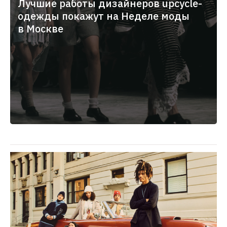
28T15:15:16.000+03:00
Лучшие работы дизайнеров upcycle-
одежды покажут на Неделе моды
в Москве