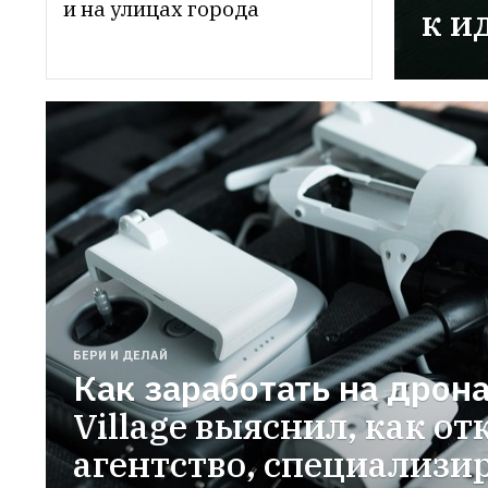
и на улицах города
к и
БЕРИ И ДЕЛАЙ
Как заработать на дрон
Village выяснил, как от
агентство, специализи