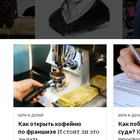
БЕРИ И ДЕЛАЙ
БЕРИ И ДЕЛ
Как открыть кофейню 
Как поб
по франшизе
И стоит ли это 
суде?
К
делать
простом