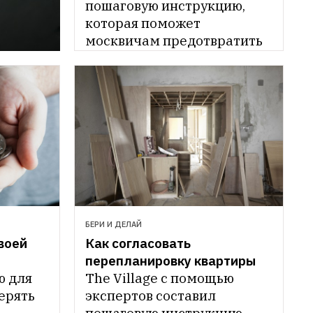
пошаговую инструкцию, 
которая поможет 
москвичам предотвратить 
снос или порчу объекта 
культурного наследия
БЕРИ И ДЕЛАЙ
оей 
Как согласовать 
перепланировку квартиры
 для 
The Village с помощью 
ерять 
экспертов составил 
пошаговую инструкцию, 