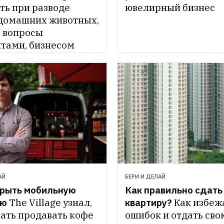
ь при разводе 
ювелирный бизнес
 домашних животных, 
 вопросы 
тами, бизнесом 
ем
АЙ
БЕРИ И ДЕЛАЙ
крыть мобильную 
Как правильно сдать 
ню
The Village узнал, 
квартиру?
Как избежа
ать продавать кофе 
ошибок и отдать свою