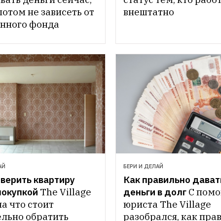
отом не зависеть от 
внештатно
нного фонда
АЙ
БЕРИ И ДЕЛАЙ
верить квартиру 
Как правильно давать
покупкой
The Village 
деньги в долг
С помо
на что стоит 
юриста The Village 
льно обратить 
разобрался, как прав