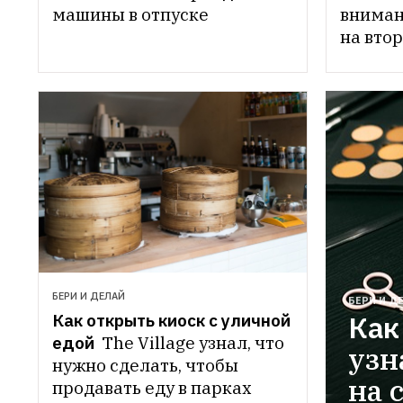
машины в отпуске
вниман
на вто
БЕРИ И ДЕЛАЙ
БЕРИ И Д
Как
Как открыть киоск с уличной 
едой 
The Village узнал, что 
узн
нужно сделать, чтобы 
на 
продавать еду в парках 