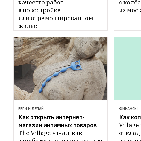
качество работ 
с колёс
в новостройке 
из мос
или отремонтированном 
жилье
БЕРИ И ДЕЛАЙ
ФИНАНСЫ
Как открыть интернет-
Как коп
магазин интимных товаров
Village
The Village узнал, как 
отклады
заработать на игрушках для 
вкладыв