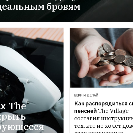
деальным бровям
БЕРИ И ДЕЛАЙ
ах
The 
Как распорядиться св
пенсией
The Village 
крыть 
составил инструкцию
рующееся 
тех, кто не хочет дов
свои пенсионные 