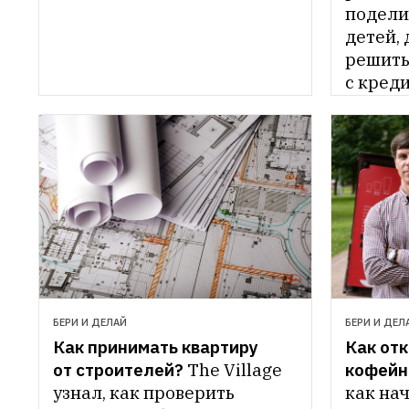
поделит
детей,
решить
с креди
и жиль
БЕРИ И ДЕЛАЙ
БЕРИ И ДЕЛ
Как принимать квартиру 
Как от
от строителей?
The Village 
кофей
узнал, как проверить 
как нач