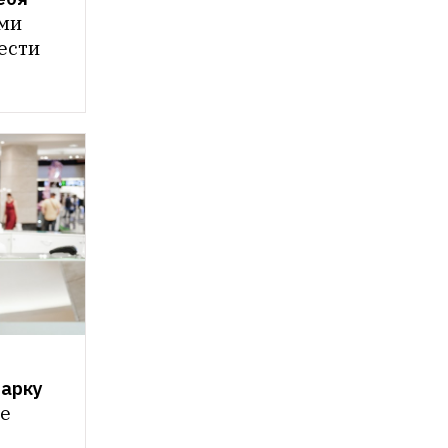
ми 
сти 
арку 
e 