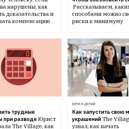
ва нарушены, как 
Рассказываем, каки
ь доказательства и 
способами можно све
вать компенсацию
риски к минимуму
БЕРИ И ДЕЛАЙ
шить трудные 
Как запустить свою м
ы при разводе
Юрист 
украшений
The Villag
ала The Village, как 
узнал, как начать 