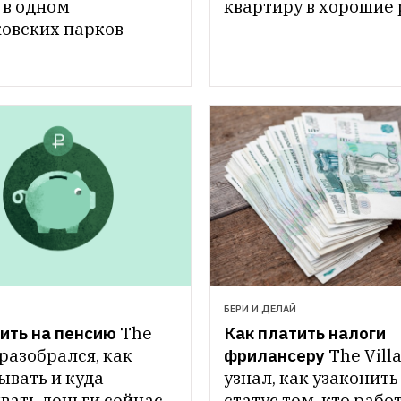
 в одном 
квартиру в хорошие 
ковских парков
БЕРИ И ДЕЛАЙ
ить на пенсию
The 
Как платить налоги 
 разобрался, как 
фрилансеру
The Villa
вать и куда 
узнал, как узаконить 
ать деньги сейчас, 
статус тем, кто работ