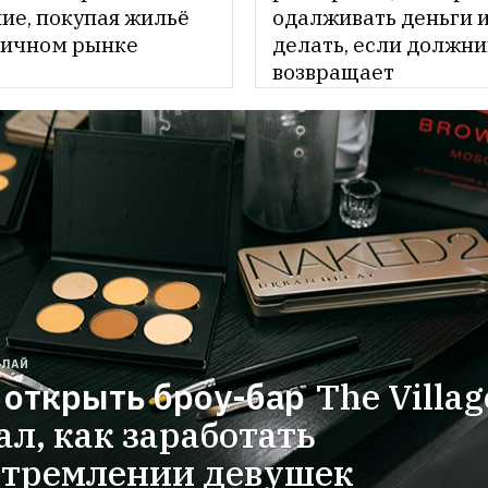
ие, покупая жильё 
одалживать деньги и 
ричном рынке
делать, если должник
возвращает
ЕЛАЙ
 открыть броу-бар
The Village
ал, как заработать 
стремлении девушек 