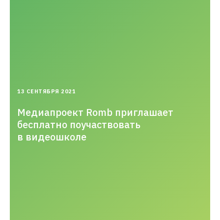
2021-
13 СЕНТЯБРЯ 2021
09-
13T18:38:49.000+03:00
Медиапроект Romb приглашает
бесплатно поучаствовать
в видеошколе