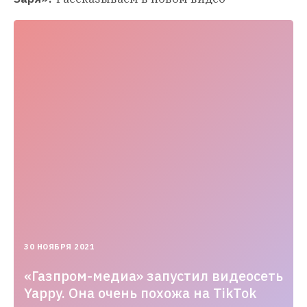
2021-
30 НОЯБРЯ 2021
11-
30T17:06:16.000+03:00
«Газпром-медиа» запустил видеосеть
Yappy. Она очень похожа на TikTok