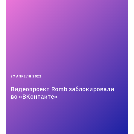
2022-
27 АПРЕЛЯ 2022
04-
27T12:35:52.000+03:00
Видеопроект Romb заблокировали
во «ВКонтакте»