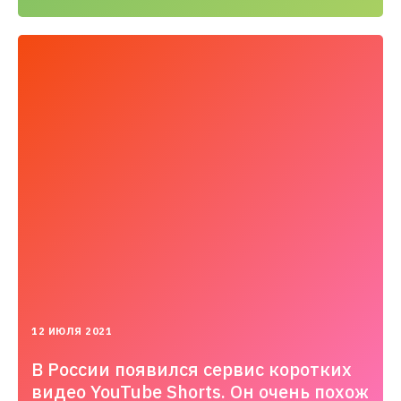
2021-
12 ИЮЛЯ 2021
07-
12T19:49:47.000+03:00
В России появился сервис коротких
видео YouTube Shorts. Он очень похож