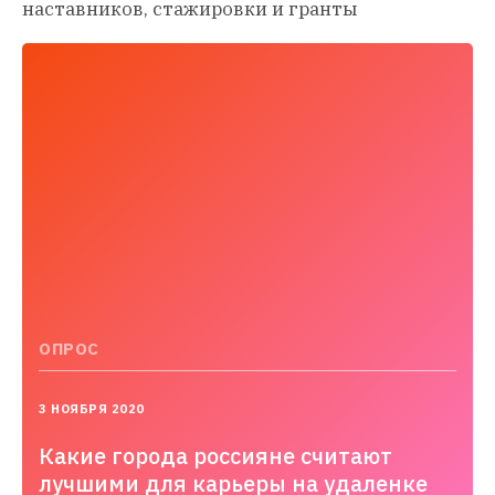
наставников, стажировки и гранты
ОПРОС
2020-
3 НОЯБРЯ 2020
11-
03T15:59:42.000+03:00
Какие города россияне считают
лучшими для карьеры на удаленке