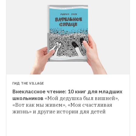
ГИД THE VILLAGE
Внеклассное чтение: 10 книг для младших 
ЛИЧНЫЙ ОПЫТ
школьников
«Мой дедушка был вишней», 
«Я ищу лучшую школу в мире»
История 
«Вот как мы живем», «Моя счастливая 
ГИД THE VILLAGE
Александра Мурашева, который ездит по 
жизнь» и другие истории для детей
Как родители придумали и запустили 
миру и пишет книгу о самых 
успешные мебельные бренды
Шкаф 
прогрессивных опытах работы с детьми
«Амстердам», мебель-трансформер 
для учебы и домик-кровать на вырост