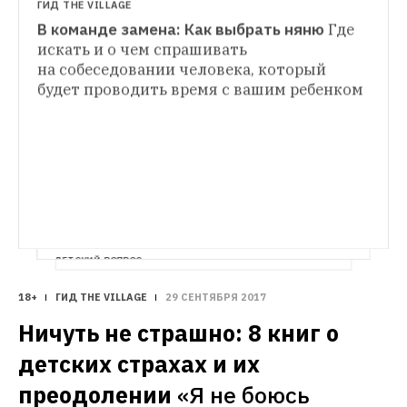
ГИД THE VILLAGE
В команде замена: Как выбрать няню
Где 
искать и о чем спрашивать 
на собеседовании человека, который 
ЛИЧНЫЙ ОПЫТ
будет проводить время с вашим ребенком
Одинокая мама — о том, как жить без 
денег и вести позитивный блог 
в Instagram
Анна Любимова, которая одна 
воспитывает сына и живет без 
стабильного заработка, рассказала, как ей 
удается растить ребенка счастливым и не 
унывать самой
ДЕТСКИЙ ВОПРОС
С какого возраста можно оставлять 
18+
ГИД THE VILLAGE
29 СЕНТЯБРЯ 2017
Редакция The Village с помощью 
Ничуть не страшно: 8 книг о 
экспертов продолжает отвечать 
на актуальные вопросы, которые волнуют 
детских страхах и их 
современных родителей
преодолении
«Я не боюсь 