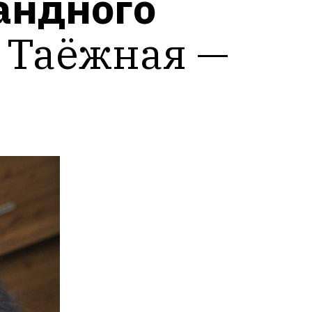
ндного 
 Таёжная — 