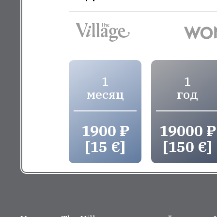
1
1
месяц
год
1900 ₽
19000 ₽
[15 €]
[150 €]