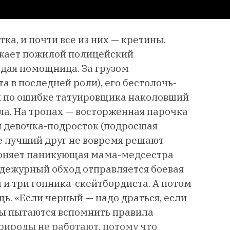
ка, и почти все из них — кретины.
зжает пожилой полицейский
одая помощница. За грузом
а в последней роли), его бестолочь-
и по ошибке татуировщика наколовший
ла. На тропах — восторженная парочка
я девочка-подросток (подросшая
е лучший друг не вовремя решают
огоняет паникующая мама-медсестра
а дежурный обход отправляется боевая
и три гопника-скейтбордиста. А потом
ь. «Если черный — надо драться, если
вы пытаются вспомнить правила
рироды не работают, потому что