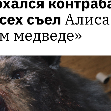
хался контраба
сех съел
Алиса
м медведе»