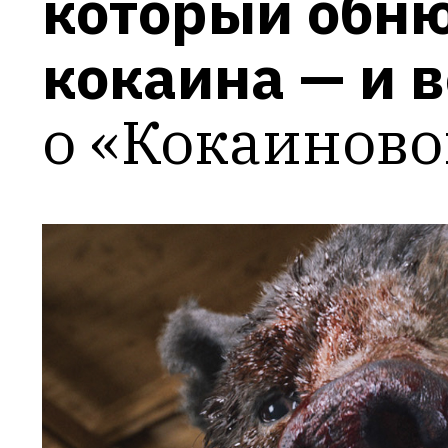
который обню
кокаина — и в
о «Кокаиново