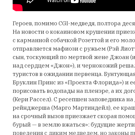
Героев, помимо CGI-медведя, полтора десят
На новости о кокаиновом крушении прие
с карманной собачкой Розеттой и его мол
отправляется мафиози с ружьем (Рэй Лиотт
сын, тоскующий по мертвой жене Джоан (
над сердцем «Джон»), и чернокожий реша
туристов в ожидании первенца. Бунтующа
Бруклин Принс из «Проекта Флорида») и е
порисовать водопады на пленэре, а их д
(Кери Рассел). С ресепшен заповедника н
рейнджерша (Марго Мартиндейл), ее краш 
на срочный вызов приезжает скорая помощ
бурый — в землю вжаться»: будущие жерт
поведения с диким медведем, но законы п