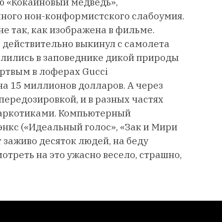
ю «Кокаиновый медведь»,
много нон-конформистского слабоумия.
не так, как изображена в фильме.
т действительно выкинул с самолета
млились в заповеднике дикой природы
ртвым в лоферах Gucci
а 15 миллионов долларов. А через
передозировкой, и в разных частях
наркотиками. Компьютерный
нкс («Идеальный голос», «Зак и Мири
 заживо десяток людей, на беду
отреть на это ужасно весело, страшно,