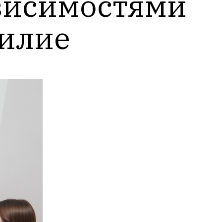
висимостями 
илие