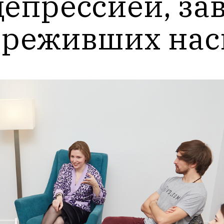
депрессией, за
ереживших нас