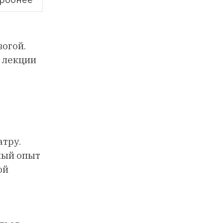
огой.
 лекции
атру.
ный опыт
ой