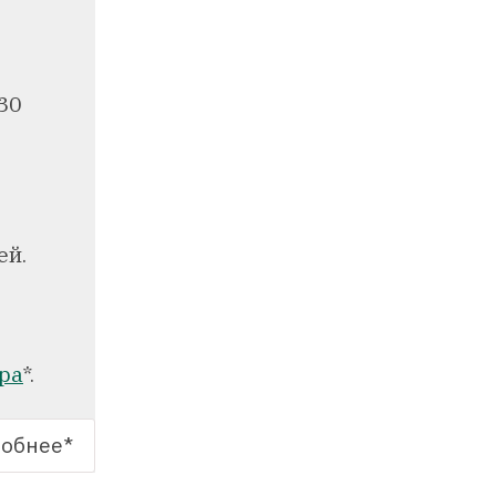
30
ей.
тра
*.
обнее*