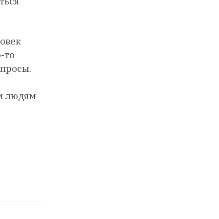
ться
ловек
о-то
просы.
ем людям