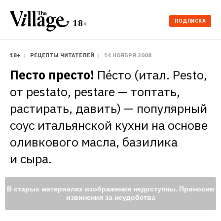
ПОДПИСКА
18+
18+
РЕЦЕПТЫ ЧИТАТЕЛЕЙ
14 НОЯБРЯ 2008
Песто престо!
Пе́сто (итал. Pesto, 
от pestato, pestare — топтать, 
растирать, давить) — популярный 
соус итальянской кухни на основе 
оливкового масла, базилика 
и сыра.
В старых материалах изображения недоступны. Приносим
извинения за неудобства