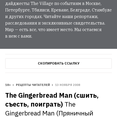
дайджесты The Village по событиям в Москве,
Петербурге, Тбилиси, Ереване, Белграде, Стамбуле
и других городах. Читайте наши репортажи,
расследования и эксклюзивные свидетельства.
Мир — есть все, что имеет место. Мы остаемся
в нем с вами.
СКОПИРОВАТЬ ССЫЛКУ
18+
РЕЦЕПТЫ ЧИТАТЕЛЕЙ
13 НОЯБРЯ 2008
The Gingerbread Man (сшить, 
съесть, поиграть)
The 
Gingerbread Man (Пряничный 