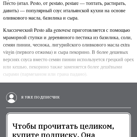
Пе́сто (итал. Pesto, от pestato, pestare — топтать, растирать,
давить) — популярный соус итальянской кухни на основе
оливкового масла, базилика и сыра.
Классический Pesto alla genovese приготовляется с помощью
мраморной ступки и деревянного пестика из базилика, соли,
семян пинии, чеснока, лигурийского оливкового масла extra
virgin (первого отжима) и сыра пекорино. В более дешевых
версиях соуса вместо семян пинии используется грецкий орех
или кешью, пекорино также заменяется более дешёвыми
сырами (пармезаном или грана падано).
Я УЖЕ ПОДПИСЧИК
Чтобы прочитать целиком,
купите подписку. Она