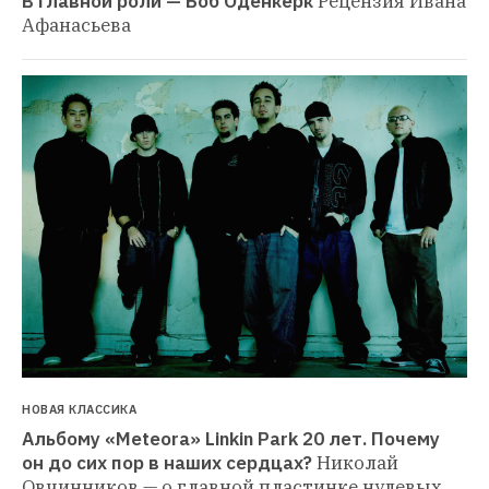
В главной роли — Боб Оденкёрк
Рецензия Ивана 
Афанасьева
НОВАЯ КЛАССИКА
Альбому «Meteora» Linkin Park 20 лет. Почему 
он до сих пор в наших сердцах?
Николай 
Овчинников — о главной пластинке нулевых