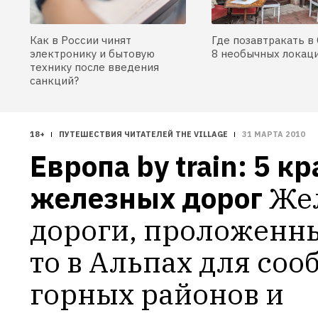
Как в России чинят
Где позавтракать в 
электронику и бытовую
8 необычных локац
технику после введения
санкций?
18+
ПУТЕШЕСТВИЯ ЧИТАТЕЛЕЙ THE VILLAGE
31 МАРТА 2010
Европа by train: 5 к
железных дорог
Же
дороги, проложенны
то в Альпах для соо
горных районов и 