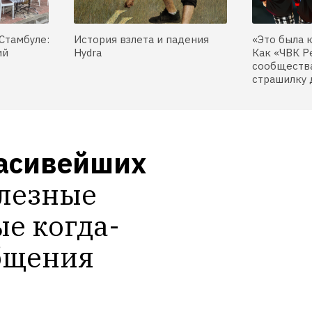
Стамбуле:
История взлета и падения
«Это была 
ий
Hydra
Как «ЧВК Р
сообщества
страшилку 
расивейших 
лезные 
е когда-
бщения 