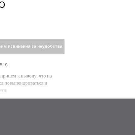
 
им извинения за неудобства
онгу.
пришел к выводу, что на
тся повыпендриваться и
ати.