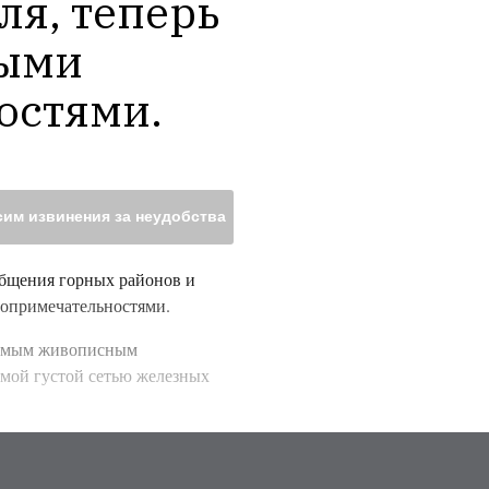
я, теперь 
ыми 
остями.
им извинения за неудобства
общения горных районов и
топримечательностями.
 самым живописным
мой густой сетью железных