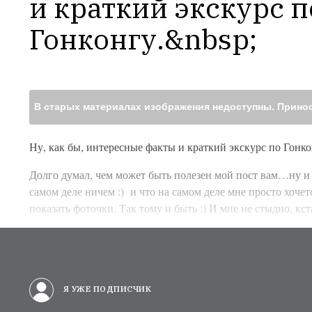
и краткий экскурс по
Гонконгу.&nbsp;
В старых материалах изображения недоступны. Принос
Ну, как бы, интересные факты и краткий экскурс по Гонк
Долго думал, чем может быть полезен мой пост вам…ну и 
самом деле ничем :) и что на самом деле мне просто хоче
показать фоточки. Так тому и быть :) И мне не стыдно, кст
Я УЖЕ ПОДПИСЧИК