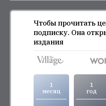
Чтобы прочитать це
подписку. Она откр
издания
1
1
месяц
год