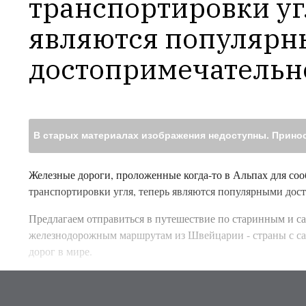
транспортировки угл
являются популярн
достопримечательн
В старых материалах изображения недоступны. Принос
Железные дороги, проложенные когда-то в Альпах для со
транспортировки угля, теперь являются популярными дос
Предлагаем отправиться в путешествие по старинным и
железнодорожным маршрутам из Швейцарии - страны с са
дорог в мире.