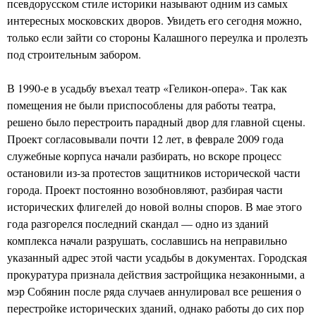
псевдорусском стиле историки называют одним из самых
интересных московских дворов. Увидеть его сегодня можно,
только если зайти со стороны Калашного переулка и пролезть
под строительным забором.
В 1990-е в усадьбу въехал театр «Геликон-опера». Так как
помещения не были приспособлены для работы театра,
решено было перестроить парадный двор для главной сцены.
Проект согласовывали почти 12 лет, в феврале 2009 года
служебные корпуса начали разбирать, но вскоре процесс
остановили из-за протестов защитников исторической части
города. Проект постоянно возобновляют, разбирая части
исторических флигелей до новой волны споров. В мае этого
года разгорелся последний скандал — одно из зданий
комплекса начали разрушать, сославшись на неправильно
указанный адрес этой части усадьбы в документах. Городская
прокуратура признала действия застройщика незаконными, а
мэр Собянин после ряда случаев аннулировал все решения о
перестройке исторических зданий, однако работы до сих пор