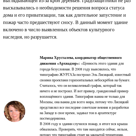
выглядывающей из-за крон деревьев. Градозащитники не раз
высказывались о необходимости решения вопроса статуса
дома и его приватизации, так как длительное запустение и
пожар часто предшествуют сносу. В данный момент здание
включено в число выявленных объектов культурного
наследия, но разрушается.
Марина Хрусталева, координатор общественного
движения «Архнадзор»:
«Ценность этого здания для
города безусловная. В 2008 году выяснилось, что
типографию ЖУРГАЗа построил Эль Лисицкий, известный
своими проектами горизонтальных небоскрёбов на бумаге.
Считалось, что он великолепный график, который так
ничего и не построил. И вот пример, грандиозный пример
воплощённого здания. Типография важна не только для
Москвы, она важна для всего мира, потому что Лисицкий
представлял все последние советские веяния и разработки
на Западе в свое время, задавал тон в архитектуре
постмодернизма.
В 2008 году в здании случился пожар, в итоге вся крыша
обвалилась. Проверить, что там находится сейчас, нельзя,
потому что типография стоит на закрытой территории,