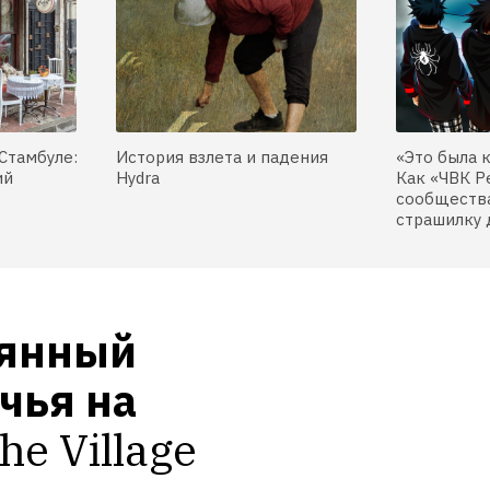
Стамбуле:
История взлета и падения
«Это была 
ий
Hydra
Как «ЧВК Р
сообщества
страшилку 
янный 
ья на 
he Village 