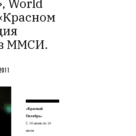
 World 
 «Красном 
ия 
 в ММСИ.
2011
«Красный
Октябрь»
С 10 июня по 10
июля