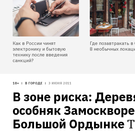
Как в России чинят
Где позавтракать в 
электронику и бытовую
8 необычных локац
технику после введения
санкций?
18+
В ГОРОДЕ
3 ИЮНЯ 2011
В зоне риска: Дерев
особняк Замосквореч
Большой Ордынке
T