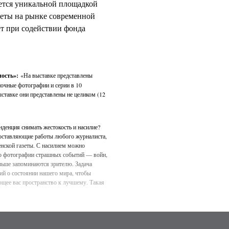
ется уникальной площадкой
теты на рынке современной
ет при содействии фонда
ность»:
«На выставке представлены
ночные фотографии и серии в 10
ыставке они представлены не целиком (12
нденция снимать жестокость и насилие?
составляющие работы любого журналиста,
нской газеты. С насилием можно
что фотографии страшных событий — войн,
льше запоминаются зрителю. Задача
й о состоянии нашего мира, чтобы
ющее вас пространство к лучшему. Такая