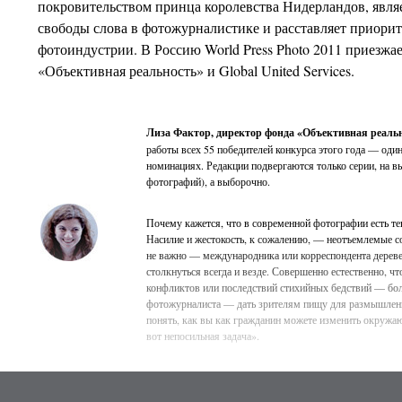
покровительством принца королевства Нидерландов, явля
свободы слова в фотожурналистике и расставляет приори
фотоиндустрии. В Россию World Press Photo 2011 приезжа
«Объективная реальность» и Global United Services.
Лиза Фактор, директор фонда «Объективная реаль
работы всех 55 победителей конкурса этого года — оди
номинациях. Редакции подвергаются только серии, на в
фотографий), а выборочно.
Почему кажется, что в современной фотографии есть те
Насилие и жестокость, к сожалению, — неотъемлемые 
не важно — международника или корреспондента дереве
столкнуться всегда и везде. Совершенно естественно, 
конфликтов или последствий стихийных бедствий — бо
фотожурналиста — дать зрителям пищу для размышлени
понять, как вы как гражданин можете изменить окружа
вот непосильная задача».