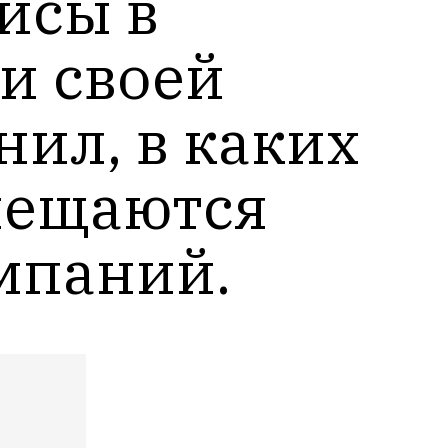
сы в 
и своей 
ил, в каких 
ещаются 
мпаний.