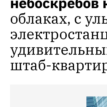
небоскрёбов 
облаках, с ул
электростанц
удивительны
штаб-кварти