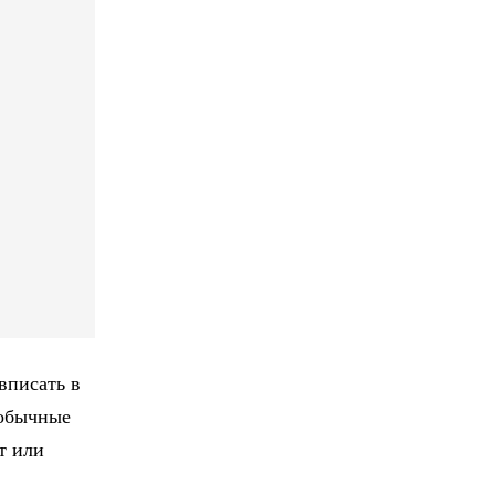
вписать в
обычные
т или