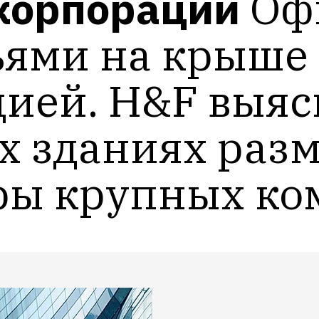
корпораций
Офи
ьями на крыше 
ией. H&F выясн
х зданиях разм
ры крупных ко