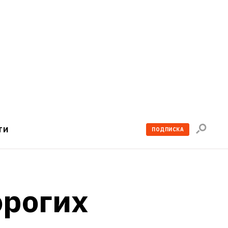
Поиск
ТИ
ПОДПИСКА
по
сайту
рогих 