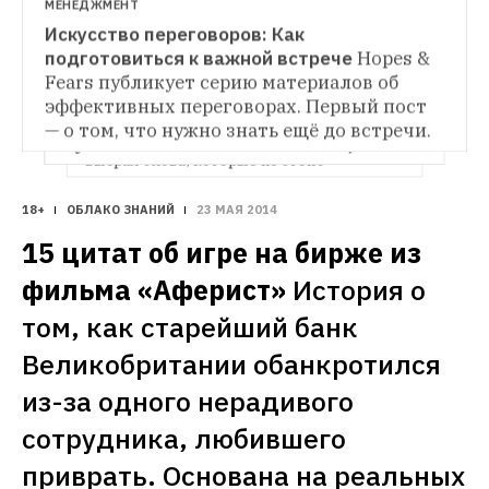
МЕНЕДЖМЕНТ
Искусство переговоров: Как 
МЕНЕДЖМЕНТ
подготовиться к важной встрече
Hopes & 
Искусство переговоров: Как вести себя во 
ОБЛАКО ЗНАНИЙ
время конфликта
Hopes & Fears публикует 
Fears публикует серию материалов об 
Что ты несёшь: Какие слова не стоит 
серию материалов об эффективных 
употреблять на переговорах
По случайно 
эффективных переговорах. Первый пост 
брошенным фразам можно понять, 
переговорах. Второй пост — о том, что 
— о том, что нужно знать ещё до встречи.
насколько человек уверен в себе. H&F 
нужно знать о жёстком стиле общения.
выбрал слова, которые не стоит 
использовать в деловом разговоре.
18+
ОБЛАКО ЗНАНИЙ
23 МАЯ 2014
15 цитат об игре на бирже из 
фильма «Аферист»
История о 
том, как старейший банк 
Великобритании обанкротился 
из-за одного нерадивого 
сотрудника, любившего 
приврать. Основана на реальных 