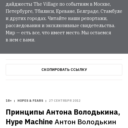
дайджесты The Village по событиям в Москве,
Петербурге, Тбилиси, Ереване, Белграде, Стамбуле
и других городах. Читайте наши репортажи,
расследования и эксклюзивные свидетельства.
Мир — есть все, что имеет место. Мы остаемся
в нем с вами.
СКОПИРОВАТЬ ССЫЛКУ
18+
HOPES & FEARS
27 СЕНТЯБРЯ 2012
Принципы Антона Володькина, 
Hype Machine
Антон Володькин 