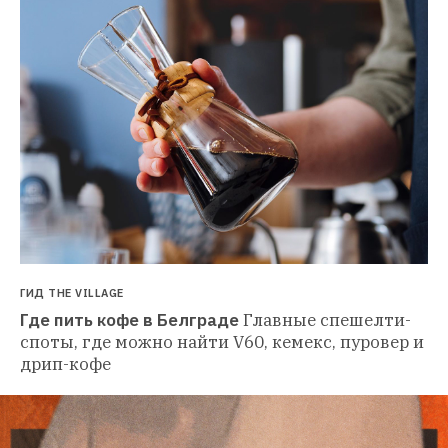
ГИД THE VILLAGE
Где пить кофе в Белграде
Главные спешелти-
споты, где можно найти V60, кемекс, пуровер и 
дрип-кофе 