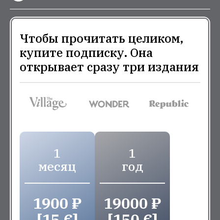
Чтобы прочитать целиком,
купите подписку. Она
открывает сразу три издания
1
1
месяц
год
1900 ₽
19000 ₽
[15 €]
[150 €]