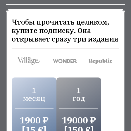
Чтобы прочитать целиком,
купите подписку. Она
открывает сразу три издания
1
1
месяц
год
1900 ₽
19000 ₽
[15 €]
[150 €]