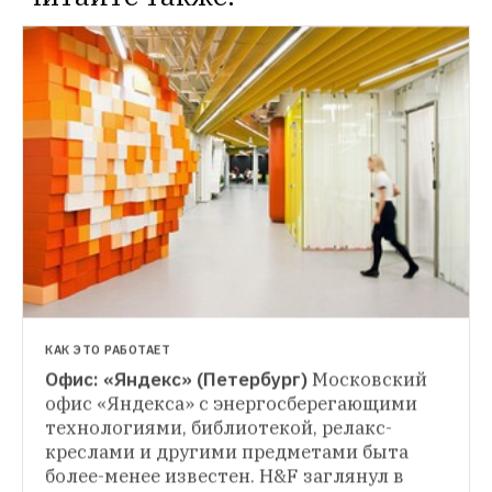
HOPES & FEARS
Экс-менеджер «Яндекса» Николай 
Шестаков запустил рекламную сеть для 
«ВКонтакте»
Сервис Social Tank позволит 
НОВОСТИ
владельцам сайтов монетизировать 
Компания Yahoo! приобрела сервис для 
трафик с помощью «ВКонтакте»
таргетирования мобильной рекламы 
AdMovate
Эта покупка позволит 
компании вернуть заказчиков, которые 
отказались от размещения рекламы из-за 
отсутствия инструментов для таргетинга 
объявлений
КАК ЭТО РАБОТАЕТ
Офис: «Яндекс» (Петербург)
Московский 
офис «Яндекса» с энергосберегающими 
технологиями, библиотекой, релакс-
креслами и другими предметами быта 
более-менее известен. H&F заглянул в 