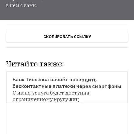
в нем с вами.
СКОПИРОВАТЬ ССЫЛКУ
Читайте также:
НОВОСТИ
Банк Тинькова начнёт проводить 
бесконтактные платежи через смартфоны
НОВОСТИ
С июня услуга будет доступна 
ограниченному кругу лиц
Платёжное приложение Clinkle передаёт 
данные с помощью ультразвука
Предполагается, что именно это так 
НОВОСТИ
впечатлило инвесторов из Кремниевой 
С сентября PayPal в России будет 
долины, что они вложили в его развитие 
принимать рубли от физлиц
Платёжная 
рекордные $25 млн посевных инвестиций
система наконец заработает в полную 