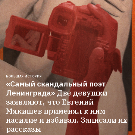
БОЛЬШАЯ ИСТОРИЯ
«Самый скандальный поэт 
Ленинграда»
Две девушки 
заявляют, что Евгений 
Мякишев применял к ним 
насилие и избивал. Записали их 
рассказы