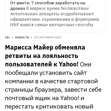
От винта: 7 способов заработать на 
КАК ЭТО РАБОТАЕТ
дронах
В мирное время беспилотные 
Производственный процесс: 
Как конструируют самолёты
H&F посетил 
летательные аппараты подрабатывают 
конструкторское бюро «Туполев» и узнал, 
официантами, охранниками и фермерами. 
зачем самолёты делают из дерева и 
H&F нашёл самые интересные способы 
пластмассы. 
применения дронов.
18+
НОВОСТИ
20 СЕНТЯБРЯ 2013
Марисса Майер обменяла 
ретвиты на лояльность 
пользователей к Yahoo!
Они 
пообещали установить сайт 
компании в качестве стартовой 
страницы браузера, завести себе 
почтовый ящик на Yahoo! и 
перестать критиковать новый 