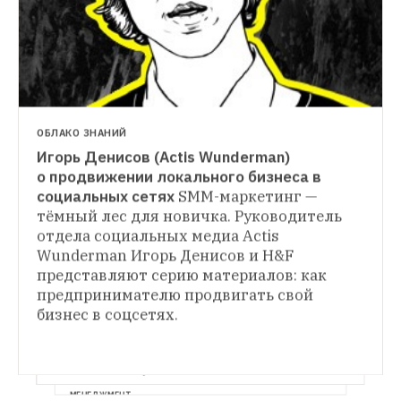
ОБЛАКО ЗНАНИЙ
Игорь Денисов (Actis Wunderman) 
о продвижении локального бизнеса в 
социальных сетях
SMM-маркетинг — 
тёмный лес для новичка. Руководитель 
отдела социальных медиа Actis 
Wunderman Игорь Денисов и H&F 
представляют серию материалов: как 
КЕЙСЫ
предпринимателю продвигать свой 
Дамир Халилов «Маркетинг в социальных 
бизнес в соцсетях.
сетях»
H&F прочитал книгу Дамира 
Халилова о маркетинге в социальных 
сетях и узнал о хитростях продвижения 
своего сообщества во  «ВКонтакте»
МЕНЕДЖМЕНТ