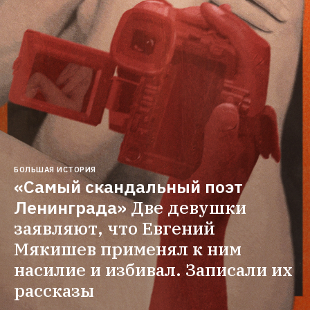
БОЛЬШАЯ ИСТОРИЯ
«Самый скандальный поэт 
Ленинграда»
Две девушки 
заявляют, что Евгений 
Мякишев применял к ним 
насилие и избивал. Записали их 
рассказы