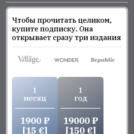
Чтобы прочитать целиком,
купите подписку. Она
открывает сразу три издания
1
1
месяц
год
1900 ₽
19000 ₽
[15 €]
[150 €]