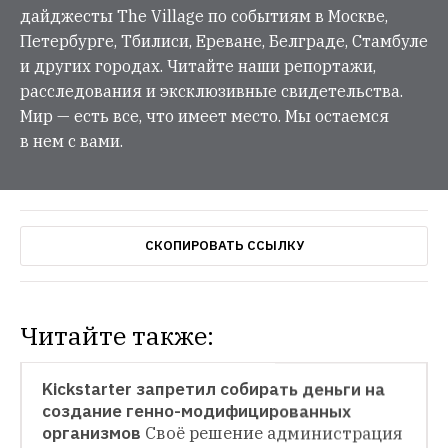
дайджесты The Village по событиям в Москве,
Петербурге, Тбилиси, Ереване, Белграде, Стамбуле
и других городах. Читайте наши репортажи,
расследования и эксклюзивные свидетельства.
Мир — есть все, что имеет место. Мы остаемся
в нем с вами.
СКОПИРОВАТЬ ССЫЛКУ
Читайте также:
НОВОСТИ
Kickstarter запретил собирать деньги на 
создание генно-модифицированных 
НОВОСТИ
организмов
Своё решение администрация 