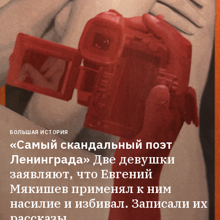
БОЛЬШАЯ ИСТОРИЯ
«Самый скандальный поэт 
Ленинграда»
Две девушки 
заявляют, что Евгений 
Мякишев применял к ним 
насилие и избивал. Записали их 
рассказы