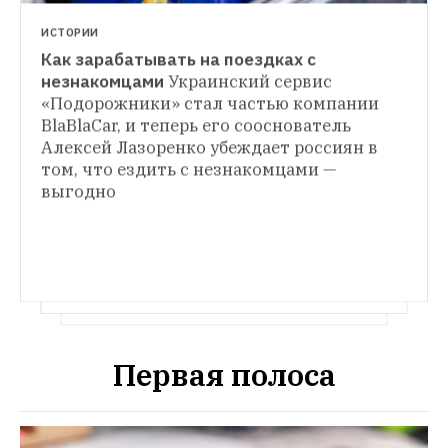
ИСТОРИИ
Как зарабатывать на поездках с 
ФИНАНСЫ
незнакомцами
Украинский сервис 
Надо делиться: Как новые сервисы 
«Подорожники» стал частью компании 
меняют экономику
Несмотря на кризис, 
BlaBlaCar, и теперь его сооснователь 
экономика совместного потребления 
Алексей Лазоренко убеждает россиян в 
растёт бешеными темпами. Как компании 
том, что ездить с незнакомцами — 
вроде Airbnb или BlaBlaCar меняют жизнь 
выгодно
людей?
Первая полоса