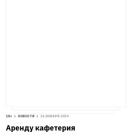
СИТУАЦИЯ
Что уже изменилось в новом году
Рост 
тарифов, цен на билеты и повышение 
пенсионного возраста 
18+
НОВОСТИ
16 ЯНВАРЯ 2019
Аренду кафетерия 