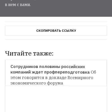
в нем с вами.
СКОПИРОВАТЬ ССЫЛКУ
Читайте также:
НОВОСТИ
Сотрудников половины российских 
компаний ждет профпереподготовка
Об 
НОВОСТИ
этом говорится в докладе Всемирного 
экономического форума
Страны с лучшими условиями 
для ведения бизнеса
Бизнесменам лучше 
всего приходится в Великобритании