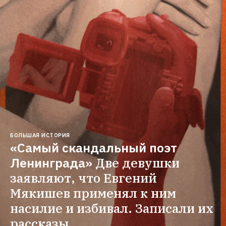
БОЛЬШАЯ ИСТОРИЯ
«Самый скандальный поэт 
Ленинграда»
Две девушки 
заявляют, что Евгений 
Мякишев применял к ним 
насилие и избивал. Записали их 
рассказы