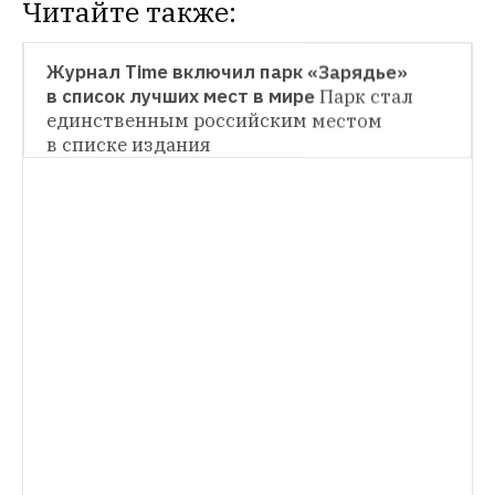
Читайте также:
НОВОСТИ
Журнал Time включил парк «Зарядье» 
в список лучших мест в мире
Парк стал 
единственным российским местом 
в списке издания
НОВОСТИ
В «Зарядье» запустили виртуальные 
прогулки по Эрмитажу
Зрители смогут 
посетить Дворцовую площадь и залы 
музея, а также подняться на крышу 
Зимнего дворца
ИНТЕРВЬЮ
Сергей Кузнецов — о будущем московской 
архитектуры
Интервью с главным 
архитектором Москвы