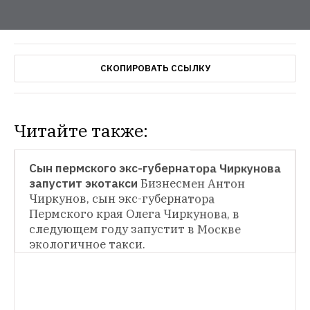
СКОПИРОВАТЬ ССЫЛКУ
Читайте также:
HOPES & FEARS
Сын пермского экс-губернатора Чиркунова 
запустит экотакси
Бизнесмен Антон 
НОВОСТИ
Чиркунов, сын экс-губернатора 
Пермского края Олега Чиркунова, в 
Сервис заказа такси GetTaxi выходит на 
рынок США и привлекает ещё $12 млн 
следующем году запустит в Москве 
инвестиций
До этого сервис был доступен 
экологичное такси.
только в Израиле, Великобритании и 
России — теперь же приложением смогут 
воспользоваться и жители Нью-Йорка