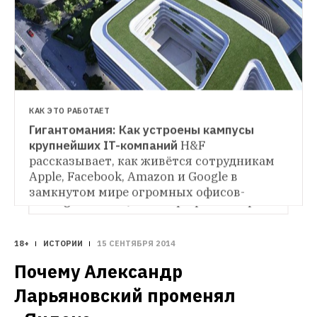
КАК ЭТО РАБОТАЕТ
Гигантомания: Как устроены кампусы 
ИСТОРИИ
крупнейших IT-компаний
H&F 
Как безумные идеи Джеффа Безоса 
сделали Amazon великим
Основатель 
рассказывает, как живётся сотрудникам 
Amazon Джефф Безос придумал интернет-
Apple, Facebook, Amazon и Google в 
магазин таким, как мы его знаем. The 
замкнутом мире огромных офисов-
Village выяснил, как он превратил стартап 
городов. 
в миллиардную империю
18+
ИСТОРИИ
15 СЕНТЯБРЯ 2014
Почему Александр 
Ларьяновский променял 