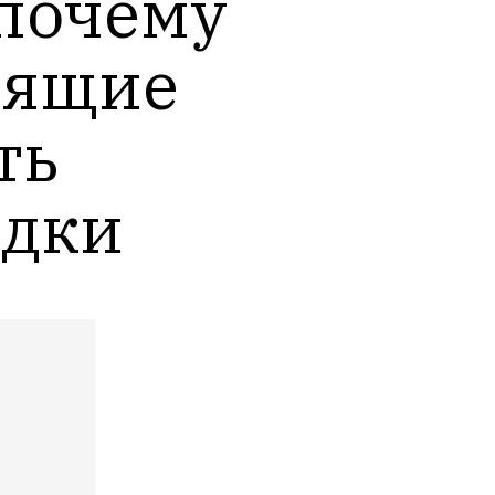
 почему 
ящие 
ь 
идки