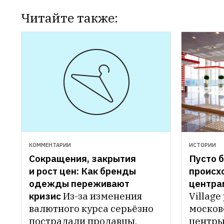
Читайте также:
КОММЕНТАРИИ
ИСТОРИИ
Сокращения, закрытия 
Пусто б
и рост цен: Как бренды 
происхо
одежды переживают 
центра
кризис
Из-за изменения 
Village 
валютного курса серьёзно 
москов
пострадали продавцы, 
центры