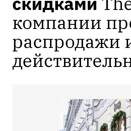
скидками
The
компании пр
распродажи и
действитель