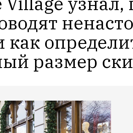
 Village узнал,
оводят ненасто
 как определит
ный размер ск