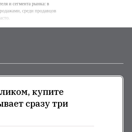
теля и сегмента рынка: в
родажами, среди продавцов
асто.
ликом, купите
ывает сразу три