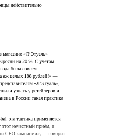
овцы действительно
 в магазине «Л’Этуаль»
ыросли на 20 %. С учётом
ыгода была совсем
да аж целых 188 рублей!» —
 представителям «Л’Этуаль»,
ешили узнать у ретейлеров и
анена в России такая практика
bal, эта тактика применяется
т этот нечестный приём, и
оли CEO компании», — говорит