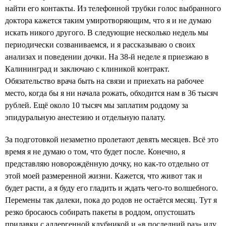
найти его контакты. Из телефонной трубки голос выбранного
доктора кажется таким умиротворяющим, что я и не думаю
искать никого другого. В следующие несколько недель мы
периодически созваниваемся, и я рассказываю о своих
анализах и поведении дочки. На 38-й неделе я приезжаю в
Калининград и заключаю с клиникой контракт.
Обязательство врача быть на связи и приехать на рабочее
место, когда бы я ни начала рожать, обходится нам в 36 тысяч
рублей. Ещё около 10 тысяч мы заплатим роддому за
эпидуральную анестезию и отдельную палату.
За подготовкой незаметно пролетают девять месяцев. Всё это
время я не думаю о том, что будет после. Конечно, я
представляю новорождённую дочку, но как-то отдельно от
этой моей размеренной жизни. Кажется, что живот так и
будет расти, а я буду его гладить и ждать чего-то волшебного.
Перемены так далеки, пока до родов не остаётся месяц. Тут я
резко бросаюсь собирать пакеты в роддом, опустошать
прилавки с аллергенной клубникой и «в последний раз» иду