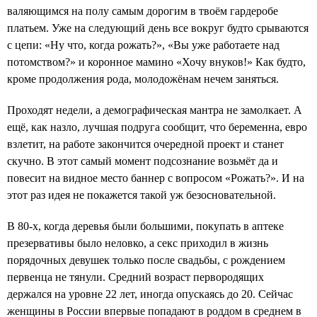
валяющимся на полу самым дорогим в твоём гардеробе
платьем. Уже на следующий день все вокруг будто срываются
с цепи: «Ну что, когда рожать?», «Вы уже работаете над
потомством?» и коронное мамино «Хочу внуков!» Как будто,
кроме продолжения рода, молодожёнам нечем заняться.
Проходят недели, а демографическая мантра не замолкает. А
ещё, как назло, лучшая подруга сообщит, что беременна, евро
взлетит, на работе закончится очередной проект и станет
скучно. В этот самый момент подсознание возьмёт да и
повесит на видное место баннер с вопросом «Рожать?». И на
этот раз идея не покажется такой уж безосновательной.
В 80-х, когда деревья были большими, покупать в аптеке
презервативы было неловко, а секс приходил в жизнь
порядочных девушек только после свадьбы, с рождением
первенца не тянули. Средний возраст первородящих
держался на уровне 22 лет, иногда опускаясь до 20. Сейчас
женщины в России впервые попадают в роддом в среднем в