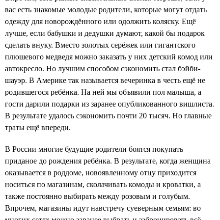
вас есть знакомые молодые родители, которые могут отдать
одежду для новорождённого или одолжить коляску. Ещё
лучше, если бабушки и дедушки думают, какой бы подарок
сделать внуку. Вместо золотых серёжек или гигантского
плюшевого медведя можно заказать у них детский комод или
автокресло. Но лучшим способом сэкономить стал бэйби-
шауэр. В Америке так называется вечеринка в честь ещё не
родившегося ребёнка. На ней мы объявили пол малыша, а
гости дарили подарки из заранее опубликованного вишлиста.
В результате удалось сэкономить почти 20 тысяч. Но главные
траты ещё впереди.
В России многие будущие родители боятся покупать
приданое до рождения ребёнка. В результате, когда женщина
оказывается в роддоме, новоявленному отцу приходится
носиться по магазинам, сколачивать комоды и кроватки, а
также постоянно выбирать между розовым и голубым.
Впрочем, магазины идут навстречу суеверным семьям: во
многих сетях можно заранее выбрать и забронировать всё