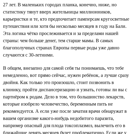
27 лет. В маленьких городах планка, конечно, ниже, но
статистику тянут вверх жительницы миллионников,
карьеристки и те, кто предпочитает памперсам кругосветные
путешествия или хотя бы несколько месяцев в году на Бали.
Эта логика чётко прослеживается и за пределами нашей
страны: чем больше денег, тем старше мамы. В самых
благополучных странах Европы первые роды уже давно
случаются с 30-летними.
В общем, внезапно для самой себя ты понимаешь, что тебе
немедленно, вот прямо сейчас, нужен ребёнок, а лучше сразу
двойня. Как только это произошло, стоит позвонить в
клинику, пройти диспансеризацию и узнать, готовы ли вы с
партнёром к родам. Дело в том, что большинство лекарств,
которые изобрело человечество, беременным пить не
рекомендуется. А если уже после зачатия врачи обнаружат в
вашем организме какого-нибудь недобитого паразита,
например опасный для плода токсоплазмоз, вылечить его в
ближайшие девять месяцев будет проблематично. Если же у