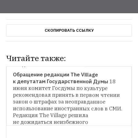
СКОПИРОВАТЬ ССЫЛКУ
Читайте также:
ГОРОД
Обращение редакции The Village 
к депутатам Государственной Думы
18 
СИТУАЦИЯ
июня комитет Госдумы по культуре 
рекомендовал принять в первом чтении 
Вступил в силу закон о запрете мата 
в СМИ, в кино и на концертах
Определять 
закон о штрафах за неоправданное 
слова и выражения, не соответствующие 
использование иностранных слов в СМИ. 
нормам литературного русского языка, 
Редакция The Village решила 
будет независимая экспертиза
не дожидаться неизбежного