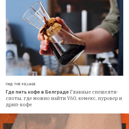
ГИД THE VILLAGE
Где пить кофе в Белграде
Главные спешелти-
споты, где можно найти V60, кемекс, пуровер и 
дрип-кофе 