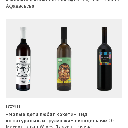
Афанасьева
БУХУЧЕТ
«Малые дети любят Кахети»: Гид 
по натуральным грузинским винодельням
Ori 
Marani, Lapati Wines, Tevza и другие 