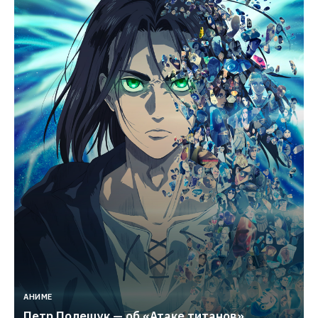
АНИМЕ
Петр Полещук — об «Атаке титанов», 