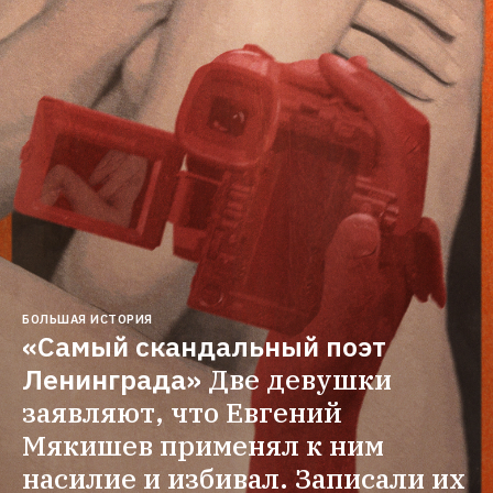
БОЛЬШАЯ ИСТОРИЯ
«Самый скандальный поэт 
Ленинграда»
Две девушки 
заявляют, что Евгений 
Мякишев применял к ним 
насилие и избивал. Записали их 