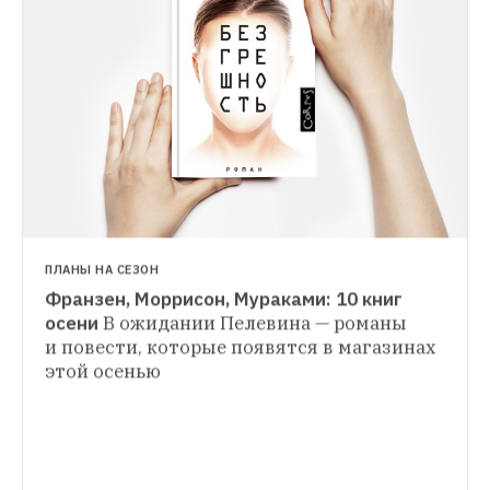
WEEKEND
В Москве пройдет ярмарка 
интеллектуальной литературы
Почетным 
гостем ярмарки станет Великобритания
ПЛАНЫ НА СЕЗОН
Франзен, Моррисон, Мураками: 10 книг 
ГИД THE VILLAGE
осени
В ожидании Пелевина — романы 
Новые классики: Главные писатели XXI 
и повести, которые появятся в магазинах 
века, которых нужно читать
Самое важное 
этой осенью
у Джонатана Франзена и Донны Тартт, 
Антонии Байетт и Кейт Аткинсон