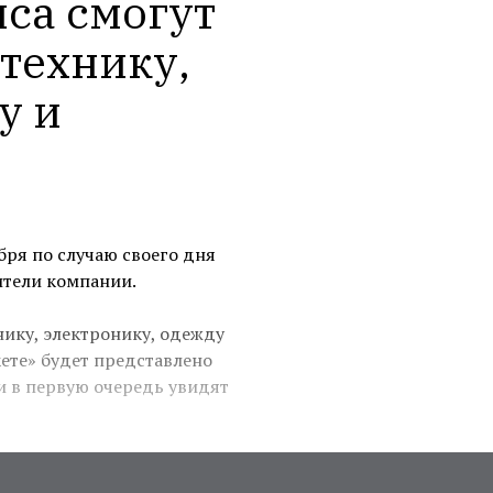
са смогут 
технику, 
 и 
бря по случаю своего дня
ители компании.
нику, электронику, одежду
кете» будет представлено
и в первую очередь увидят