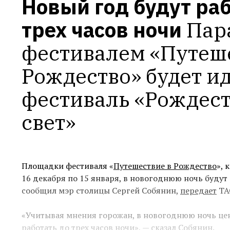
Новый год будут раб
трех часов ночи
Пар
фестивалем «Путеше
Рождество» будет ид
фестиваль «Рождест
свет»
Площадки фестиваля «
Путешествие в Рождество
», 
16 декабря по 15 января, в новогоднюю ночь будут 
сообщил мэр столицы Сергей Собянин,
передает
ТА
«Учитывая мнения горожан, в новогоднюю ночь це
работать до трех часов ночи», — сказал Собянин.