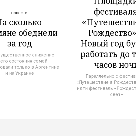
Площадки
фестиваля
НОВОСТИ
а сколько 
«Путешествие
ияне обеднели 
Рождество» 
за год
Новый год бу
работать до т
существенное снижение 
его состояния семей 
часов ноч
овали только в Аргентине 
и на Украине
Параллельно с фестив
«Путешествие в Рождество
идти фестиваль «Рождест
свет»