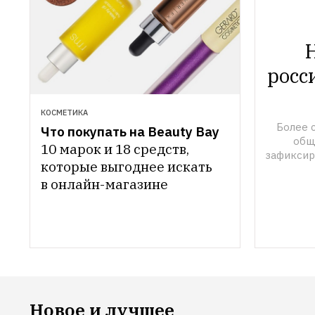
Н
росс
КОСМЕТИКА
Более 
Что покупать на Beauty Bay
общ
10 марок и 18 средств, 
зафиксир
которые выгоднее искать 
в онлайн-магазине
Новое и лучшее