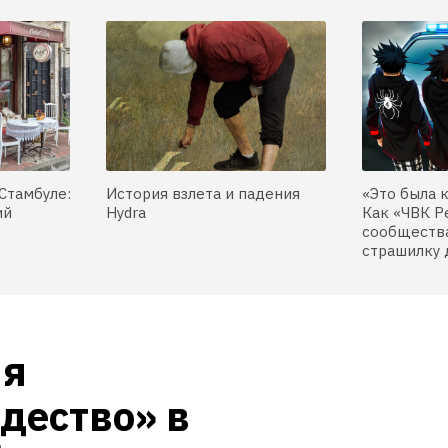
Стамбуле:
История взлета и падения
«Это была 
ий
Hydra
Как «ЧВК Р
сообщества
страшилку 
я 
ество» в 