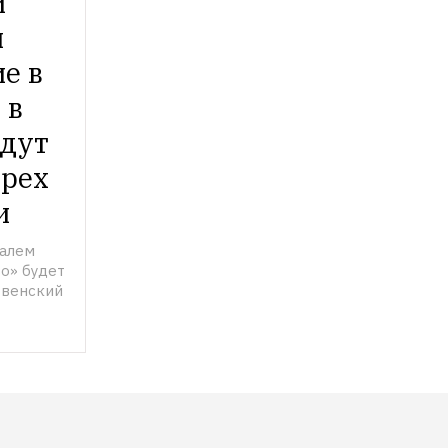
 
 
 в 
в 
дут 
рех 
и
алем 
» будет 
венский 