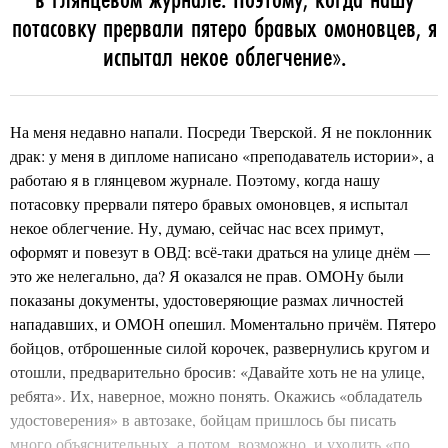
потасовку прервали пятеро бравых омоновцев, я
испытал некое облегчение
».
На меня недавно напали. Посреди Тверской. Я не поклонник
драк: у меня в дипломе написано «преподаватель истории», а
работаю я в глянцевом журнале. Поэтому, когда нашу
потасовку прервали пятеро бравых омоновцев, я испытал
некое облегчение. Ну, думаю, сейчас нас всех примут,
оформят и повезут в ОВД: всё-таки драться на улице днём —
это же нелегально, да? Я оказался не прав. ОМОНу были
показаны документы, удостоверяющие размах личностей
нападавших, и ОМОН опешил. Моментально причём. Пятеро
бойцов, отброшенные силой корочек, развернулись кругом и
отошли, предварительно бросив: «Давайте хоть не на улице,
ребята». Их, наверное, можно понять. Окажись «обладатель
удостоверения» в автозаке, бойцам пришлось бы писать
много объяснительных, а потом, возможно, и уходить «по