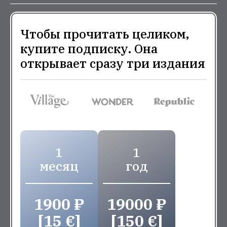
Чтобы прочитать целиком,
купите подписку. Она
открывает сразу три издания
1
1
месяц
год
1900 ₽
19000 ₽
[15 €]
[150 €]