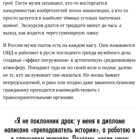
гроб. Гости музея хихикают, кто-то восторгается
находчивостью изобретателей эпохи инквизиции, а кто-то
просто целуется в наиболее тёмных уголках пыточных
комнат. Экскурсия длится от тридцати минут до часа, а
выход, как водится, через сувенирную лавку.
В России музеи пыток есть на каждом шагу. Они называются
ОВД и работают в русле последнего тренда музейного дела,
создавая «эффект погружения» в аутентичную средневековую
атмосферу. Попадают туда не по своей воле и подчас далеко
не те, кто заслуживает там оказаться. Но жизнь бывает
непредсказуемой, и рано или поздно даже законопослушному
гражданину приходится взаимодействовать с
правоохранительными органами.
«
Я не поклонник драк: у меня в дипломе
написано «преподаватель истории», а работаю я
в глянцевом журнале. Поэтому, когда нашу