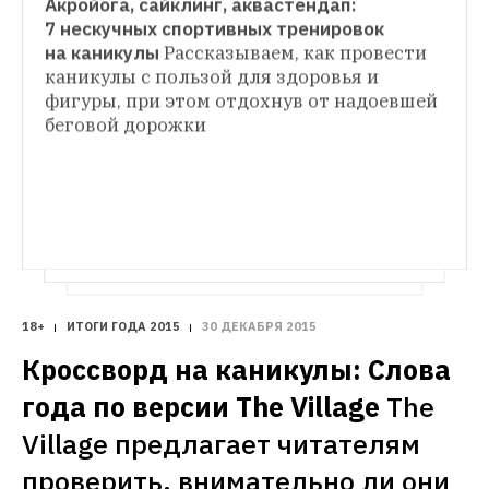
Акройога, сайклинг, аквастендап: 
СИТУАЦИЯ
7 нескучных спортивных тренировок 
Как не поправиться в новогодние 
на каникулы
Рассказываем, как провести 
ВЫХОДНЫЕ В ГОРОДЕ
праздники?
The Village узнал у диетолога 
каникулы с пользой для здоровья и 
22 идеи для новогодних каникул в Москве
и специалиста по детоксу, как питаться 
фигуры, при этом отдохнув от надоевшей 
«Шерлок» в кинотеатрах, курсы 
в длинные выходные без ущерба для 
фотографии и кодинга, а также выставки, 
беговой дорожки 
настроения и фигуры
новые фильмы, распродажи и другие 
варианты досуга для тех, кто остаётся на 
праздники в Москве
18+
ИТОГИ ГОДА 2015
30 ДЕКАБРЯ 2015
Кроссворд на каникулы: Слова 
года по версии The Village
The 
Village предлагает читателям 
проверить, внимательно ли они 