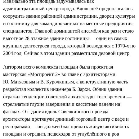
Изначально эта площадь задумывалась как
административный центр города. Вдоль неё предполагалось
соорудить здание районной администрации, дворец культуры
и гостиницу для командированных на местные предприятия
специалистов. Главной доминантой ансамбля как раз и стало
высотное 28-этажное здание гостиницы — один из самых
крупных долгостроев города, который возводился с 1970-х по
2004 год. Сейчас в этом здании разместился деловой центр.
Автором всего комплекса площади была проектная
мастерская «Моспроект-2» во главе с архитекторами
Ю. Матясовым и В. Курочкиным, а конструктивную часть
разработал коллектив инженера Б. Зархи. Облик здания
отражал тенденции советской архитектуры того времени —
стрельчатые глухие завершения и кассетные панели на
фасадах. От здания вдоль Савёлкинского проезда
архитекторы протянули длинный торговый центр с кафе и
ресторанами — он должен был придать живую активность
площади и оградить пешеходов от углублённого в ров