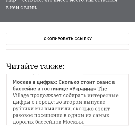
в нем с вами.
СКОПИРОВАТЬ ССЫЛКУ
Читайте также:
МОСКВА В ЦИФРАХ
Москва в цифрах: Сколько стоит сеанс в 
бассейне в гостинице «Украина»
The 
МОСКВА В ЦИФРАХ
Village продолжает собирать интересные 
цифры о городе: во втором выпуске 
Москва в цифрах: Сколько мужчин 
уступают место в метро?
The Village 
рубрики мы выяснили, сколько стоит 
запускает новую рубрику, в которой будет 
разовое посещение в одном из самых 
публиковать самые интересные цифры о 
дорогих бассейнов Москвы.
городе.