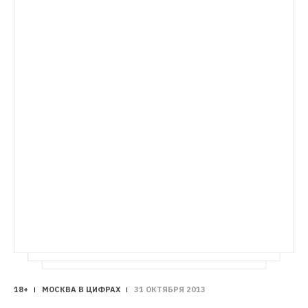
МОСКВА В ЦИФРАХ
Москва в цифрах: Сколько стоит сперма 
русского и иностранца
The Village 
собирает самые неочевидные факты о 
городе. В очередном выпуске мы 
выясняем, почему цена спермы 
россиянина и иностранца так сильно 
различается. 
18+
МОСКВА В ЦИФРАХ
31 ОКТЯБРЯ 2013