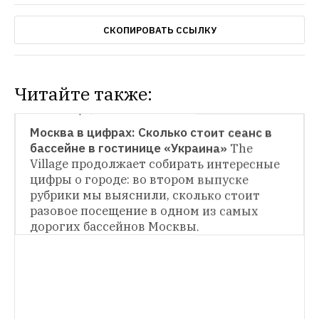
СКОПИРОВАТЬ ССЫЛКУ
Читайте также:
МОСКВА В ЦИФРАХ
Москва в цифрах: Сколько стоит сеанс в 
бассейне в гостинице «Украина»
The 
МОСКВА В ЦИФРАХ
Village продолжает собирать интересные 
цифры о городе: во втором выпуске 
Москва в цифрах: Сколько мужчин 
уступают место в метро?
The Village 
рубрики мы выяснили, сколько стоит 
запускает новую рубрику, в которой будет 
разовое посещение в одном из самых 
публиковать самые интересные цифры о 
дорогих бассейнов Москвы.
городе.