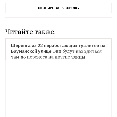
СКОПИРОВАТЬ ССЫЛКУ
Читайте также:
ОБЩЕСТВЕННЫЕ ПРОСТРАНСТВА
Шеренга из 22 неработающих туалетов на 
Бауманской улице
Они будут находиться 
НОВОСТИ
там до переноса на другие улицы
Пользователи Android Pay не смогли 
Пользователи за поездку с помощью 
НОВОСТИ
сервиса платят 40 рублей
В кафе столичного метро начнут 
продавать мороженое 
Сейчас там можно 
приобрести обеды, выпечку и напитки