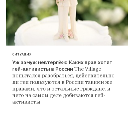
что общество не должно мириться с 
СИТУАЦИЯ
произведениями искусства, которые 
Сколько россиян выступают против 
приучают человека к мерзости и 
однополых браков
Больше 40 % 
глупости
населения считает, что государство 
должно преследовать людей 
с нетрадиционной сексуальной 
ориентацией
СИТУАЦИЯ
Уж замуж невтерпёж: Каких прав хотят 
гей-активисты в России
The Village 
попытался разобраться, действительно 
ли геи пользуются в России такими же 
правами, что и остальные граждане, и 
чего на самом деле добиваются гей-
активисты.