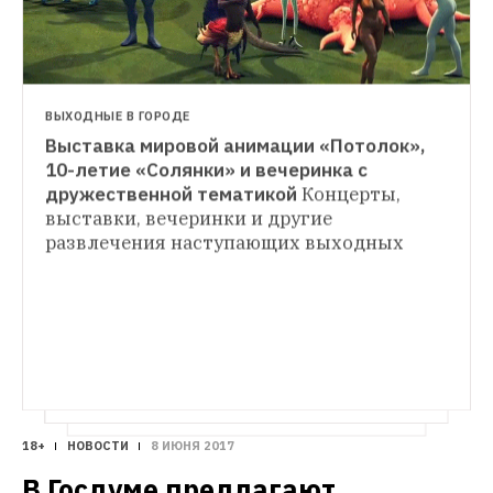
ВЫХОДНЫЕ В ГОРОДЕ
Выставка мировой анимации «Потолок», 
ФИЛЬМЫ НЕДЕЛИ
10-летие «Солянки» и вечеринка с 
«Мумия», «Анна Каренина. История 
дружественной тематикой
Концерты, 
ВЫХОДНЫЕ ДОМА
Вронского», «Манифесто»
Зомби-
выставки, вечеринки и другие 
«Оранжевый — хит сезона», запись 
апокалипсис в компании мумий, 
развлечения наступающих выходных
концерта «Planetarium» и головоломка с 
воспоминания об Анне Карениной 
эшеровской архитектурой
Занятия для 
30 лет спустя и взгляд на историю 
тех, кто собирается провести уик-энд 
искусства ХХ века
дома
18+
НОВОСТИ
8 ИЮНЯ 2017
В Госдуме предлагают 