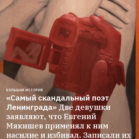
БОЛЬШАЯ ИСТОРИЯ
«Самый скандальный поэт 
Ленинграда»
Две девушки 
заявляют, что Евгений 
Мякишев применял к ним 
насилие и избивал. Записали их 