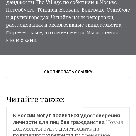
дайджесты The Village по событиям в Москве,
Петербурге, Тбилиси, Ереване, Белграде, Стамбуле
и других городах. Читайте наши репортажи,
расследования и эксклюзивные свидетельства.
Мир — есть все, что имеет место. Мы остаемся
в нем с вами.
СКОПИРОВАТЬ ССЫЛКУ
Читайте также:
НОВОСТИ
В России могут появиться удостоверения 
личности для лиц без гражданства
Новые 
НОВОСТИ
документы будут действовать до 
получения разрешения на временное 
«Яндекс» узнал любимые рецепты 