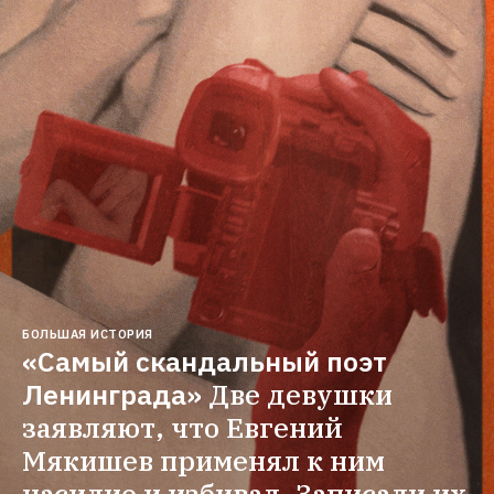
БОЛЬШАЯ ИСТОРИЯ
«Самый скандальный поэт 
Ленинграда»
Две девушки 
заявляют, что Евгений 
Мякишев применял к ним 
насилие и избивал. Записали их 