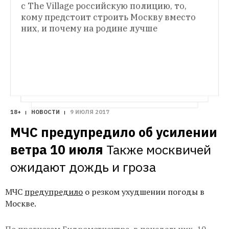
Village выяснил, как стать гражданином 
с The Village российскую полицию, то, 
Главный наркоинвестор, узбекский цирк и 
страны, которая получает безвизовый 
кому предстоит строить Москву вместо 
лекции об Америке
Самое важное в Сети за 
режим с Евросоюзом
уходящую неделю — для тех, кто все 
них, и почему на родине лучше
пропустил
18+
НОВОСТИ
9 ИЮЛЯ 2017
МЧС предупредило об усилении 
ветра 10 июля
Также москвичей 
ожидают дождь и гроза
МЧС
предупредило
о резком ухудшении погоды в
Москве.