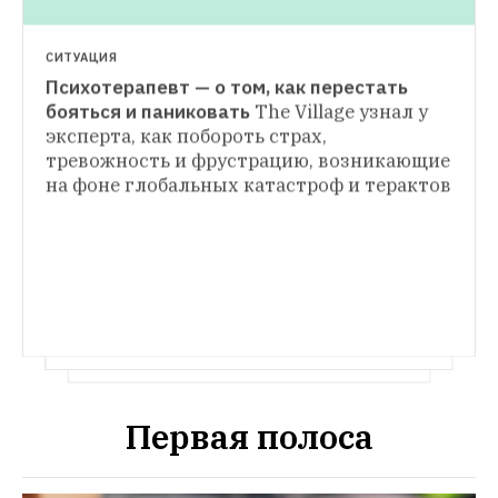
СИТУАЦИЯ
Психотерапевт — о том, как перестать 
ИНСТРУКЦИЯ
бояться и паниковать
The Village узнал у 
Как выжить во время урагана
эксперта, как побороть страх, 
Рассказываем, что делать, если вы 
КАК ЭТО РАБОТАЕТ
тревожность и фрустрацию, возникающие 
оказались в центре стихийного бедствия
Кто и как предсказывает погоду
Как 
на фоне глобальных катастроф и терактов
устроена работа Гидрометцентра
Первая полоса