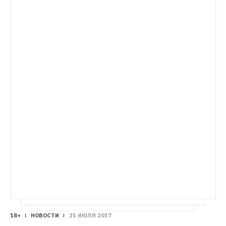
блокировать Pornhub в России
Почему суд 
принял такое решение, не уточняется
18+
НОВОСТИ
25 ИЮЛЯ 2017