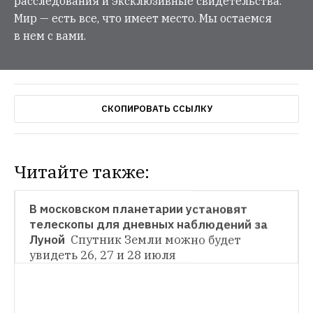
расследования и эксклюзивные свидетельства.
Мир — есть все, что имеет место. Мы остаемся
в нем с вами.
СКОПИРОВАТЬ ССЫЛКУ
Читайте также:
НОВОСТИ
В московском планетарии установят 
телескопы для дневных наблюдений за 
НОВОСТИ
Луной 
Спутник Земли можно будет 
увидеть 26, 27 и 28 июля
Сколько россиян подвержены влиянию 
негативной экологии 
Об этом сообщил 
глава Минприроды Сергей Донской 
НОВОСТИ
Апелляционный суд отказался 