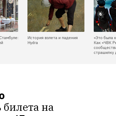
Стамбуле:
История взлета и падения
«Это была 
ий
Hydra
Как «ЧВК Р
сообщества
страшилку 
 
 билета на 