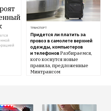
роят 
енный 
к
ТРАНСПОРТ
Придется ли платить за 
тся 
провоз в самолете верхней 
нной 
орацией
одежды, компьютеров 
и телефонов
Разбираемся, 
кого коснутся новые 
правила, предложенные 
Минтрансом