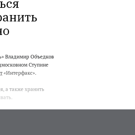
ся 
анить 
но
ь» Владимир Объедков
одмосковном Ступине
т
«Интерфакс».
я, а также хранить
вать.