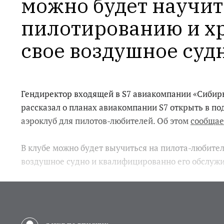
можно будет научить
пилотированию и хр
свое воздушное суд
Гендиректор входящей в S7 авиакомпании «Сибир
рассказал о планах авиакомпании S7 открыть в п
аэроклуб для пилотов-любителей. Об этом
сообщае
В клубе можно будет выучиться на пилота-любител
воздушное судно и квалифицированно его обслужи