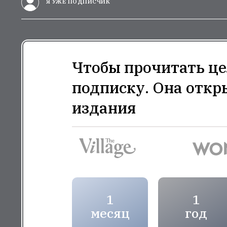
Я УЖЕ ПОДПИСЧИК
Чтобы прочитать це
подписку. Она откр
издания
1
1
месяц
год