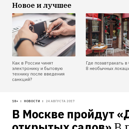
Новое и лучшее
Как в России чинят
Где позавтракать в 
электронику и бытовую
8 необычных локац
технику после введения
санкций?
18+
НОВОСТИ
24 АВГУСТА 2017
В Москве пройдут «Д
открытых садов»
В 