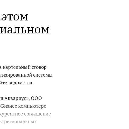
 этом 
иальном 
 картельный сговор
атизированной системы
йте ведомства.
я Аквариус», ООО
«Бизнес компьютерс
курентное соглашение
ля региональных