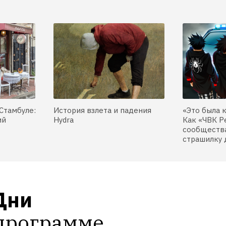
Стамбуле:
История взлета и падения
«Это была 
ий
Hydra
Как «ЧВК Р
сообщества
страшилку 
ни 
программе  