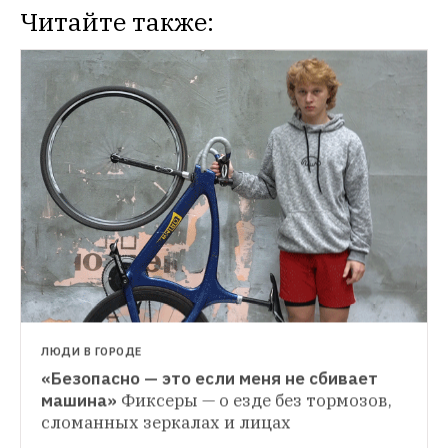
Читайте также:
ЛЮДИ В ГОРОДЕ
«Безопасно — это если меня не сбивает 
СИТУАЦИЯ
машина»
Фиксеры — о езде без тормозов, 
Зачем разгонять облака в хорошую погоду
ЕСТЬ ВОПРОС
На ноябрьские праздники делают это 