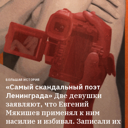
БОЛЬШАЯ ИСТОРИЯ
«Самый скандальный поэт 
Ленинграда»
Две девушки 
заявляют, что Евгений 
Мякишев применял к ним 
насилие и избивал. Записали их 