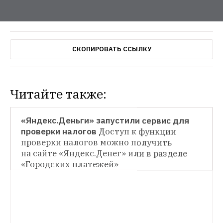
СКОПИРОВАТЬ ССЫЛКУ
Читайте также:
НОВОСТИ
«Яндекс.Деньги» запустили сервис для 
проверки налогов
Доступ к функции 
НОВОСТИ
проверки налогов можно получить 
на сайте «Яндекс.Денег» или в разделе 
Освободить иностранцев от налога при 
покупке икры и водки
Минпромторг 
«Городских платежей»
предлагает скорректировать правила 
НОВОСТИ
работы системы tax free в России
Крупнейший в мире оператор tax free 
зарегистрировался в России
Global Blue 
примет участие в пилотном проекте по 
возврату НДС иностранцам в России