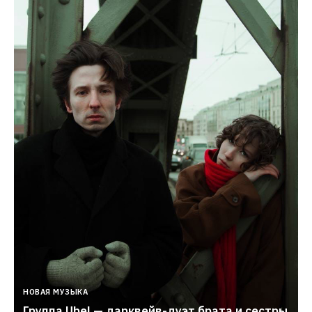
НОВАЯ МУЗЫКА
Группа Ubel — дарквейв-дуэт брата и сестры 