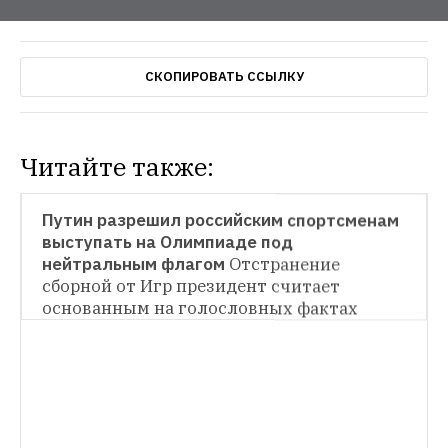
СКОПИРОВАТЬ ССЫЛКУ
Читайте также:
НОВОСТИ
Путин разрешил российским спортсменам 
выступать на Олимпиаде под 
НОВОСТИ
нейтральным флагом
Отстранение 
сборной от Игр президент считает 
Виталий Мутко — о заботе об интересах 
российских спортсменов
Вице-премьер 
основанным на голословных фактах 
пообещал поддержку олимпийцам, 
НОВОСТИ
выступающим под нейтральным флагом
Российские телеканалы вернулись к идее 
показать Олимпиаду
Ранее ВГТРК уже 
заявляла, что не станет показывать 
соревнования на канале «Россия 1»