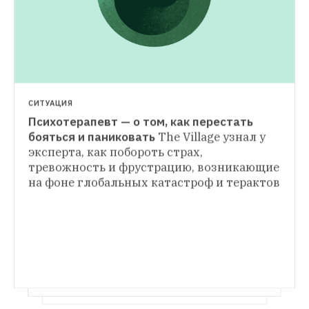
СИТУАЦИЯ
Психотерапевт — о том, как перестать 
ЗВЕРИ В ГОРОДЕ
бояться и паниковать
The Village узнал у 
Собаки-спасатели
The Village узнал, как 
эксперта, как побороть страх, 
ЕСТЬ ВОПРОС
устроена повседневная жизнь кинологов-
тревожность и фрустрацию, возникающие 
Готовы ли в Москве к высотным пожарам?
волонтёров и их питомцев
на фоне глобальных катастроф и терактов
После трагедии в Лондоне The Village 
выяснил, как в Москве ликвидируют 
пожары в небоскребах